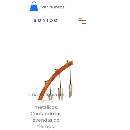
Ver puntos
SONIDO
Una sinfonía de
tubos
metálicos,
Cantando las
leyendas del
tiempo.