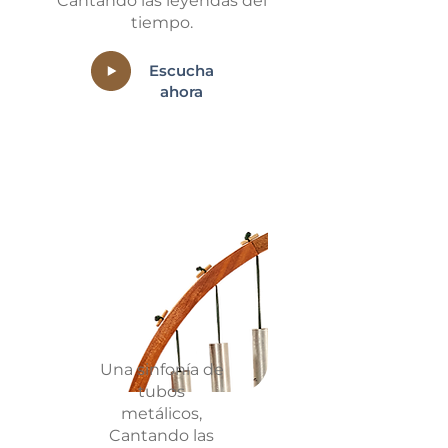
Cantando las leyendas del
tiempo.
Escucha
ahora
Una sinfonía de
tubos
metálicos,
Cantando las