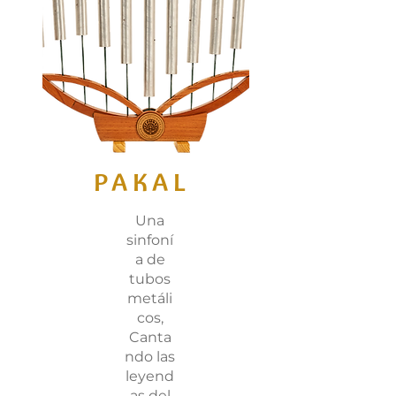
PAKAL
Una
sinfoní
a de
tubos
metáli
cos,
Canta
ndo las
leyend
as del