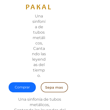
PAKAL
Una
sinfoní
a de
tubos
metáli
cos,
Canta
ndo las
leyend
as del
tiemp
o.
Comprar
Sepa mas
Una sinfonía de tubos
metálicos,