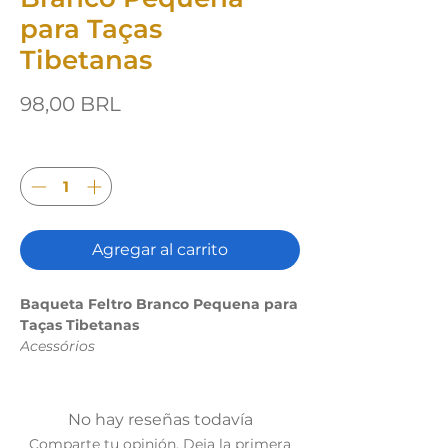
para Taças
Tibetanas
Precio
98,00 BRL
Cantidad
*
Agregar al carrito
Baqueta Feltro Branco Pequena para
Taças Tibetanas
Acessórios
Baqueta compacta para taças menores,
permitindo toques delicados e
No hay reseñas todavía
controlados. Revela harmônicos mais
Comparte tu opinión. Deja la primera