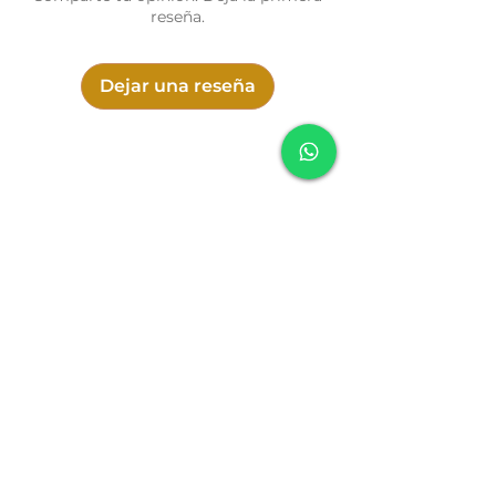
sutis através de pressão controlada.
reseña.
Dados Técnicos:
Material: Feltro branco de alta
Dejar una reseña
qualidade
Tamanho: Pequeno
Comprimento: Aproximadamente 19
cm
Diâmetro da cabeça: ~2,5 cm
SONIDO
Política de cookies
Política de entrega
Política de cambio, devolución y reembolso
Política de privacidad
Términos y Condiciones