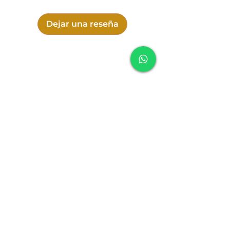
Seja você um percussionista
profissional ou um entusiasta da
Dejar una reseña
música, o Shaker Sementes é uma
adição versátil e inspiradora ao seu
arsenal musical. Leve a natureza para
suas músicas e deixe-se envolver pelo
som cativante das sementes.
SONIDO
Política de cookies
Política de entrega
Política de cambio, devolución y reembolso
Política de privacidad
Términos y Condiciones