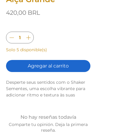
Precio
420,00 BRL
Cantidad
*
Solo 5 disponible(s)
Agregar al carrito
Desperte seus sentidos com o Shaker
Sementes, uma escolha vibrante para
adicionar ritmo e textura às suas
performances musicais. Feito com
sementes naturais selecionadas pela
sua sonoridade única e durabilidade,
No hay reseñas todavía
este shaker oferece uma variedade de
Comparte tu opinión. Deja la primera
tons e timbres que complementam
reseña.
uma ampla gama de estilos musicais.