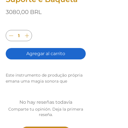
Precio
3080,00 BRL
Cantidad
*
Agregar al carrito
Este instrumento de produção própria
emana uma magia sonora que
transcende as fronteiras do ordinário.
Cada toque nos tubos,
meticulosamente afinados e
No hay reseñas todavía
harmonicamente dispostos, evoca um
Comparte tu opinión. Deja la primera
encantamento musical, como se os
reseña.
sons fossem extraídos de um reino
místico e transportassem os ouvintes