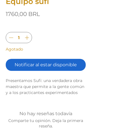
Equipo sufí
Precio
1760,00 BRL
Cantidad
*
Agotado
Notificar al estar disponible
Presentamos Sufi: una verdadera obra
maestra que permite a la gente común
y a los practicantes experimentados
(sanadores de sonido) explorar el
increíble mundo de la terapia de sonido
con el poder de los 4 elementos.
No hay reseñas todavía
Sufi North: ¡encuentre paz y armonía
Comparte tu opinión. Deja la primera
en cada nota!
reseña.