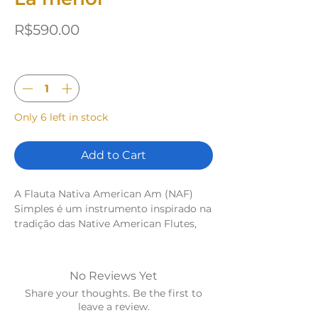
Price
R$590.00
Quantity
*
Only 6 left in stock
Add to Cart
A Flauta Nativa American Am (NAF)
Simples é um instrumento inspirado na
tradição das Native American Flutes,
trazendo um som suave, melódico e
profundamente meditativo. Afinada em
Lá menor (Am), ela é perfeita para
No Reviews Yet
quem busca um instrumento intuitivo
Share your thoughts. Be the first to
para meditação, terapia sonora, rituais
leave a review.
ou simplesmente para expressar