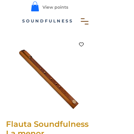
View points
SOUNDFULNESS
Flauta Soundfulness
La menor