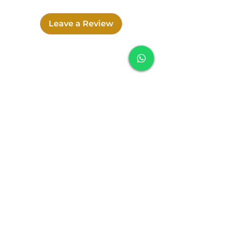
estabilidade para o instrumento
durante a terapia.
Leave a Review
Dados Técnicos:
Material: Espuma
Quantidade: 2 peças
Formato: Meia-lua
Espessura: Aproximadamente 1,5 cm
Compatibilidade: Taças Tibetanas
Soundfulness
Uso: Posicionamento corporal durante
SOUNDFULNESS
massagem de som
Cookies Policy
Delivery Policy
Exchange, Return and Refund Policy
Privacy Policy
Terms and conditions