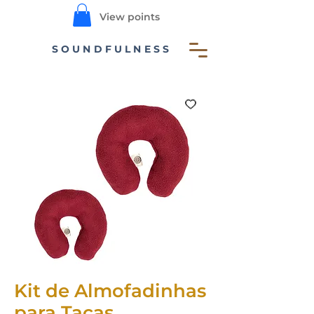
View points
SOUNDFULNESS
Kit de Almofadinhas
para Taças