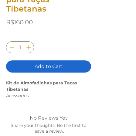
Tibetanas
Price
R$160.00
Quantity
*
Add to Cart
Kit de Almofadinhas para Taças
Tibetanas
Acessórios
Almofadas especializadas para
posicionar taças no corpo durante
No Reviews Yet
massagem de som. Facilitam a
Share your thoughts. Be the first to
aplicação em áreas difíceis como
leave a review.
garganta, oferecendo conforto e