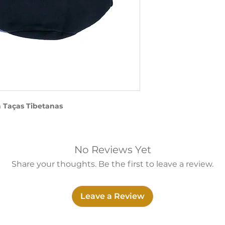
a Taças Tibetanas
rdar as taças individualmente.
e e danos físicos durante
No Reviews Yet
Share your thoughts. Be the first to leave a review.
Leave a Review
nde de acordo com as Taças Tibetanas