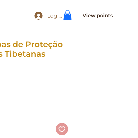
Log In
View points
pas de Proteção
s Tibetanas
e