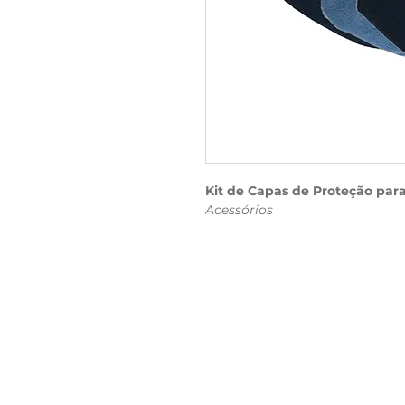
Kit de Capas de Proteção par
Acessórios
Capas de tecido macio para gua
Protegem contra poeira, umidad
armazenamento.
Dados Técnicos:
Material: Tecido macio
Quantidade: 3
Tamanhos: Pequeno, médio, gra
Soundfulness