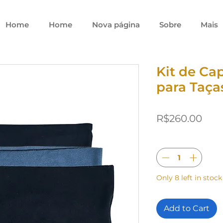
Home
Home
Nova página
Sobre
Mais
Kit de Ca
para Taça
Pric
R$260.00
Quantity
*
Only 8 left in stock
Add to Cart