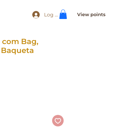
Log In
View points
 com Bag,
 Baqueta
ice