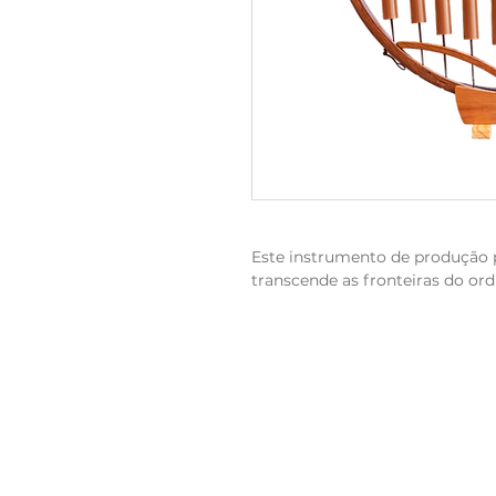
Este instrumento de produção
transcende as fronteiras do ord
meticulosamente afinados e h
encantamento musical, como se
místico e transportassem os ou
transcendental. A ressonância
a capacidade do instrumento de
uma aura verdadeiramente mág
Incluso:
- Pakal (Instrumento)