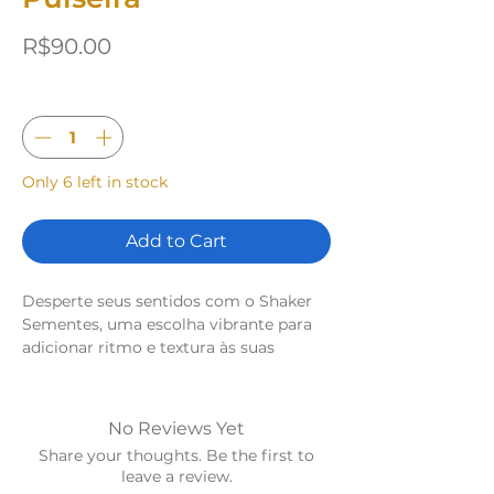
Price
R$90.00
Quantity
*
Only 6 left in stock
Add to Cart
Desperte seus sentidos com o Shaker
Sementes, uma escolha vibrante para
adicionar ritmo e textura às suas
performances musicais. Feito com
sementes naturais selecionadas pela
sua sonoridade única e durabilidade,
No Reviews Yet
este shaker oferece uma variedade de
Share your thoughts. Be the first to
tons e timbres que complementam
leave a review.
uma ampla gama de estilos musicais.