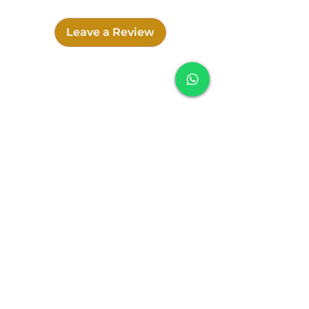
Seja você um percussionista
profissional ou um entusiasta da
Leave a Review
música, o Shaker Sementes é uma
adição versátil e inspiradora ao seu
arsenal musical. Leve a natureza para
suas músicas e deixe-se envolver pelo
som cativante das sementes.
SOUNDFULNESS
Cookies Policy
Delivery Policy
Exchange, Return and Refund Policy
Privacy Policy
Terms and conditions