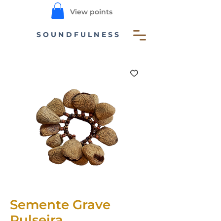
View points
SOUNDFULNESS
Semente Grave
Pulseira