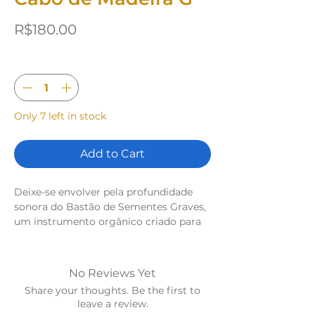
Price
R$180.00
Quantity
*
Only 7 left in stock
Add to Cart
Deixe-se envolver pela profundidade
sonora do Bastão de Sementes Graves,
um instrumento orgânico criado para
enraizar, acalmar e sustentar a energia
durante práticas de terapia sonora,
meditação ou rituais de cura. Com um
No Reviews Yet
som denso, grave e envolvente, ele traz
Share your thoughts. Be the first to
a força da terra para o seu espaço,
leave a review.
promovendo sensação de segurança,