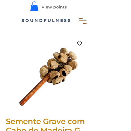
View points
SOUNDFULNESS
Semente Grave com
Cabo de Madeira G