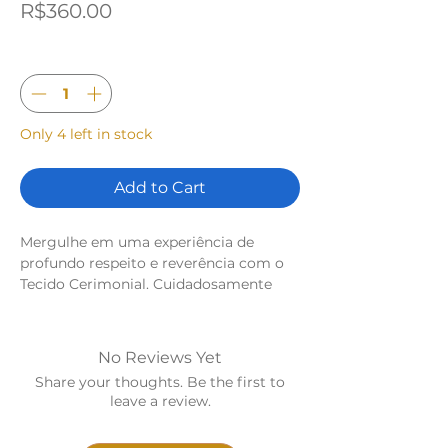
Price
R$360.00
Quantity
*
Only 4 left in stock
Add to Cart
Mergulhe em uma experiência de
profundo respeito e reverência com o
Tecido Cerimonial. Cuidadosamente
selecionado para elevar sua prática de
meditação, terapia sonora e bem-estar
espiritual, este elemento é um convite
No Reviews Yet
para transformar qualquer ambiente
Share your thoughts. Be the first to
comum em um verdadeiro santuário
leave a review.
de cura, foco e introspecção.