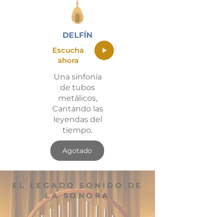
DELFÍN
Escucha
ahora
Una sinfonía
de tubos
metálicos,
Cantando las
leyendas del
tiempo.
Agotado
EL LEGADO SONIDO DE
LA SONORA