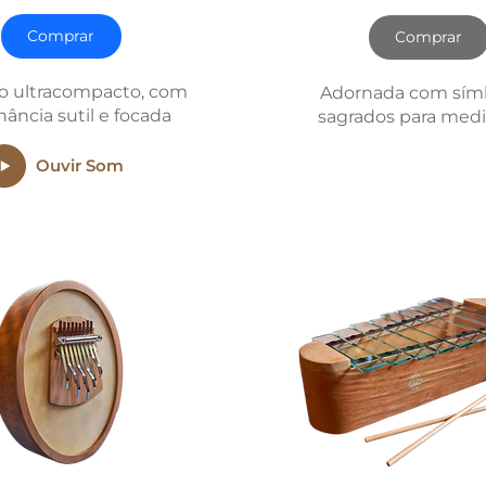
Comprar
Comprar
o ultracompacto, com
Adornada com sím
nância sutil e focada
sagrados para med
Ouvir Som