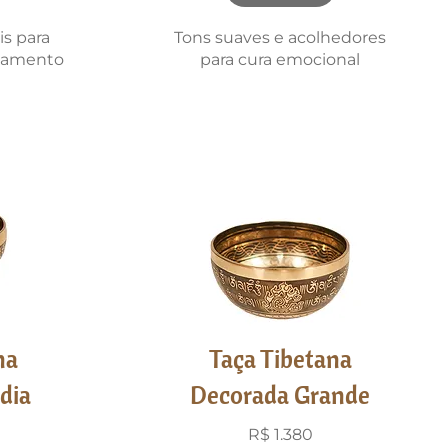
is para
Tons suaves e acolhedores
axamento
para cura emocional
na
Taça Tibetana
dia
Decorada Grande
R$ 1.380