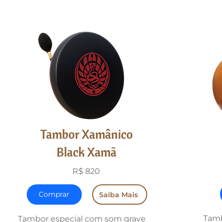
Tambor Xamânico
Black Xamã
R$ 820
Comprar
Saiba Mais
Tamb
Tambor especial com som grave