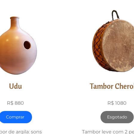
Udu
Tambor Chero
R$ 880
R$ 1080
Comprar
Esgotado
or de argila: sons
Tambor leve com 2 pe