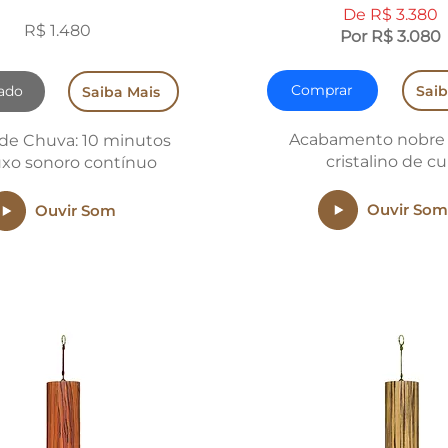
De R$ 3.380
R$ 1.480
Por R$ 3.080
Comprar
Saib
ado
Saiba Mais
Acabamento nobre
 de Chuva: 10 minutos
cristalino de cu
uxo sonoro contínuo
Ouvir Som
Ouvir Som