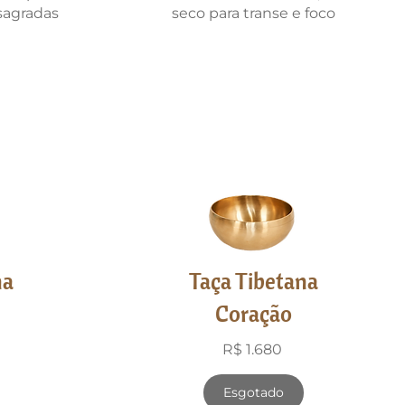
sagradas
seco para transe e foco
na
Taça Tibetana
Coração
R$ 1.680
Esgotado