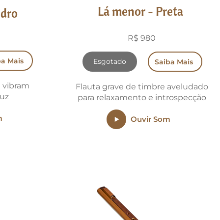
Lá menor - Preta
idro
R$ 980
ba Mais
Esgotado
Saiba Mais
 vibram
Flauta grave de timbre aveludado
luz
para relaxamento e introspecção
m
Ouvir Som