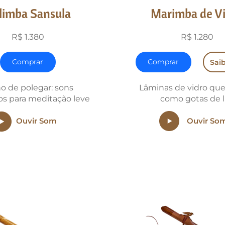
limba Sansula
Marimba de V
R$ 1.380
R$ 1.280
Comprar
Comprar
Sai
o de polegar: sons
Lâminas de vidro que
nos para meditação leve
como gotas de 
Ouvir Som
Ouvir So