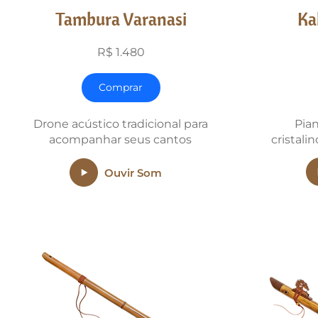
Tambura Varanasi
Ka
R$ 1.480
Comprar
Drone acústico tradicional para
Pian
acompanhar seus cantos
cristali
Ouvir Som