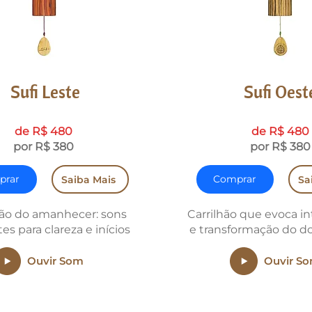
Sufi Leste
Sufi Oest
de R$ 480​
de R$ 480​
por R$ 380
por R$ 380
prar
Comprar
Saiba Mais
Sa
hão do amanhecer: sons
Carrilhão que evoca i
tes para clareza e inícios
e transformação do do
Ouvir Som
Ouvir S