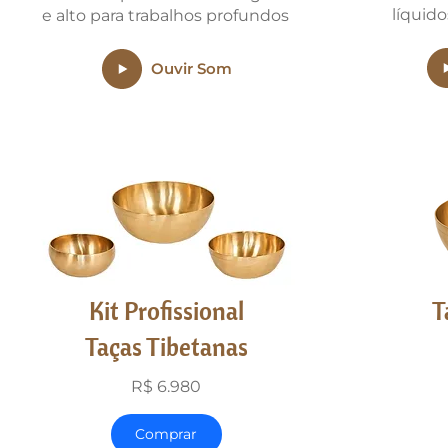
líquid
e alto para trabalhos profundos
Ouvir Som
Kit Profissional
T
Taças Tibetanas
R$ 6.980
Comprar