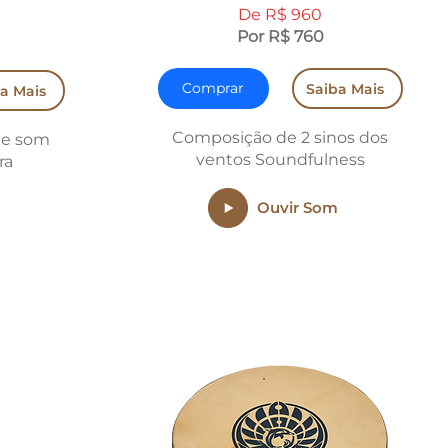
De R$ 960
Por R$ 760
Comprar
Saiba Mais
a Mais
Composição de 2 sinos dos
 e som
ventos Soundfulness
ra
Ouvir Som