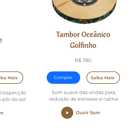
Tambor Oceânico
e
Golfinho
R$ 780
Comprar
iba Mais
Saiba Mais
Som suave das ondas para
ntrospecção
redução de estresse e calma
 pôr do sol
Ouvir Som
om