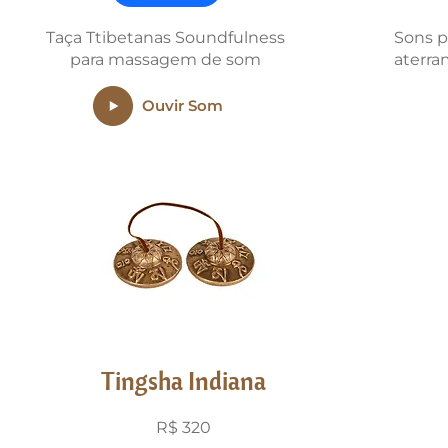
Taça Ttibetanas Soundfulness
Sons p
para massagem de som
aterra
Ouvir Som
Tingsha Indiana
R$ 320