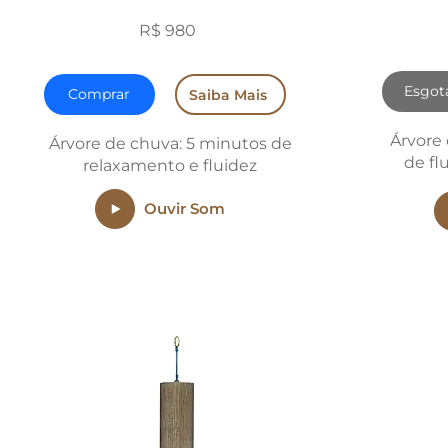
R$ 980
Esgot
Comprar
Saiba Mais
Árvore
Árvore de chuva: 5 minutos de
de fl
relaxamento e fluidez
Ouvir Som