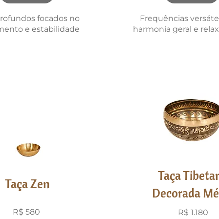
rofundos focados no
Frequências versáte
mento e estabilidade
harmonia geral e rel
Taça Tibeta
Taça Zen
Decorada Mé
R$ 580
R$ 1.180