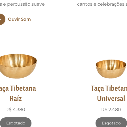
os e percussão suave
cantos e celebrações 
Ouvir Som
aça Tibetana
Taça Tibeta
Raíz
Universal
R$ 4.380
R$ 2.480
Esgotado
Esgotado