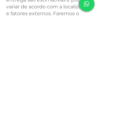
variar de acordo com a localização
e fatores externos. Faremos o
nosso melhor para garantir que
seu pedido seja entregue o mais
rápido possível.
SOUNDFULNESS
Política de Cookies
Política de Entrega
Política de Troca, Devolução e Reembolso
Política de Privacidade
Termos e Condições