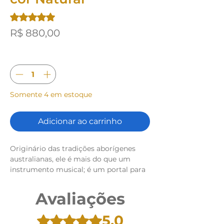
A classificação é 5.0 de 5 estrelas com base em 1 avaliação
5.0 | 1 avaliação
Preço
R$ 880,00
Quantidade
*
Somente 4 em estoque
Adicionar ao carrinho
Originário das tradições aborígenes
australianas, ele é mais do que um
instrumento musical; é um portal para
as profundezas do espírito.
Avaliações
Ao escutar as ressonâncias únicas do
didgeridoo, somos transportados para
5.0
Rated 5 out of 5 stars.
um lugar onde a música é uma