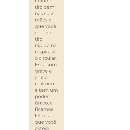
fluindo
o tocar por
tão bem
minutos
nas suas
seguidos. O
mãos e
som é bem
que você
grave, cheio
chegou
e agradavel,
tão
seu formato
rápido na
possibilita
respiraçã
fazer efeitos
o circular.
bem
Esse som
interessant
grave e
es com a
cheio
mão. Estou
realment
muito
e tem um
satisfeito
poder
com a
único, e
compra.
ficamos
felizes
que você
esteja