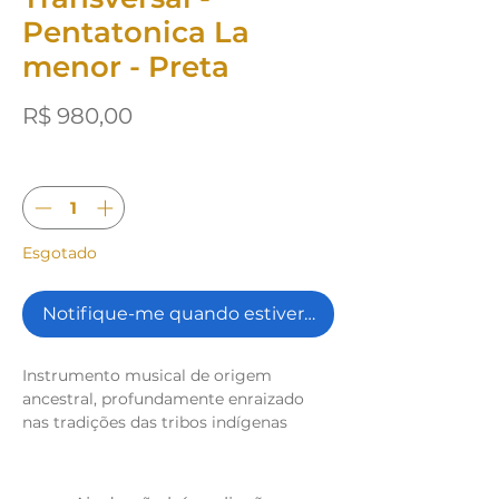
Pentatonica La
menor - Preta
Preço
R$ 980,00
Quantidade
*
Esgotado
Notifique-me quando estiver disponível
Instrumento musical de origem
ancestral, profundamente enraizado
nas tradições das tribos indígenas
norte-americanas, a flauta NAF,
abreviação de "Native American Flute"
ou "Flauta Nativa Americana", é