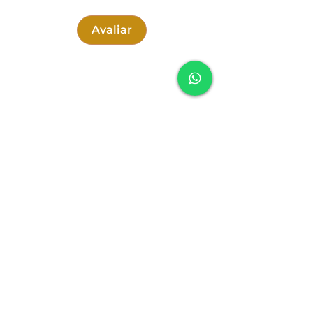
Avaliar
SOUNDFULNESS
Política de Cookies
Política de Entrega
Política de Troca, Devolução e Reembolso
Política de Privacidade
Termos e Condições
Formas de Pagamento