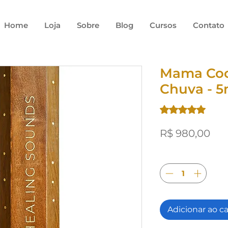
Home
Loja
Sobre
Blog
Cursos
Contato
Mama Coc
Chuva - 5
A classificação é 
5.0 | 
Pre
R$ 980,00
Quantidade
*
Adicionar ao c