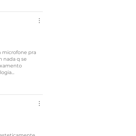
m microfone pra
m nada q se
laxamento
gia...
 esteticamente