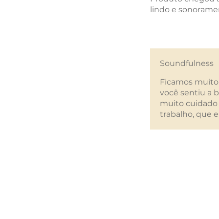
lindo e sonoramen
Foi útil?
Sim
Soundfulness
Ficamos muito 
você sentiu a 
muito cuidado 
trabalho, que 