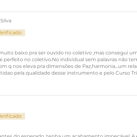
tos por rotação
300-350g)
Silva
s.
erificado
 muito baixo pra ser ouvido no coletivo ,mas consegui u
i perfeito no coletivo.No individual sem palavras não te
om q nos eleva pra dimensões de Paz,harmonia...um re
atidao pela qualidade desse instrumento e pelo Curso Trilo
s.
erificado
ntes do esperado, tenha um acabamento impecável, é