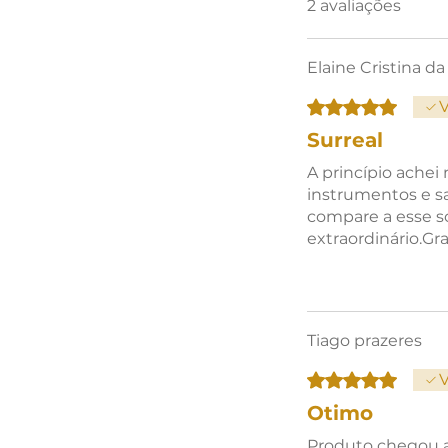
Duração do som: Aprox. 5 minu
2 avaliações
Peso: Leve (aproximadamente 
Diâmetro: 4-5 cm
Elaine Cristina da 
Rated 5 out of 5 star
V
Surreal
A princípio achei
instrumentos e sa
compare a esse s
extraordinário.Gr
Foi útil?
Sim
Tiago prazeres
Rated 5 out of 5 star
V
Otimo
Produto chegou a