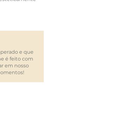
sperado e que
e é feito com
iar em nosso
 momentos!