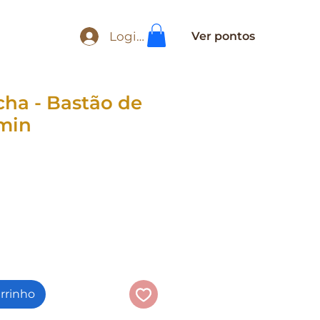
Login
Ver pontos
ha - Bastão de
min
5.0 de 5 estrelas com base em 2 avaliações
2 avaliações
ço
arrinho