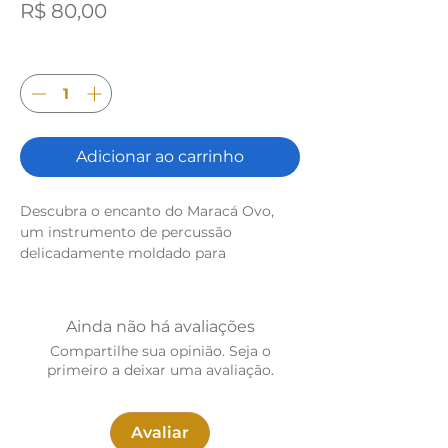
Preço
R$ 80,00
Quantidade
*
Adicionar ao carrinho
Descubra o encanto do Maracá Ovo,
um instrumento de percussão
delicadamente moldado para
proporcionar ritmo e vibração à sua
música. Feito à mão com cuidado
artesanal, cada Maracá Ovo é uma peça
Ainda não há avaliações
única, criada a partir de materiais
Compartilhe sua opinião. Seja o
naturais como madeira e sementes.
primeiro a deixar uma avaliação.
Seu design ergonômico e fácil de
segurar permite uma experiência de
toque confortável, tornando-o perfeito
Avaliar
para músicos de todas as idades e