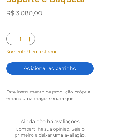
Preço
R$ 3.080,00
Quantidade
*
Somente 9 em estoque
Adicionar ao carrinho
Este instrumento de produção própria
emana uma magia sonora que
transcende as fronteiras do ordinário.
Cada toque nos tubos,
meticulosamente afinados e
Ainda não há avaliações
harmonicamente dispostos, evoca um
Compartilhe sua opinião. Seja o
encantamento musical, como se os
primeiro a deixar uma avaliação.
sons fossem extraídos de um reino