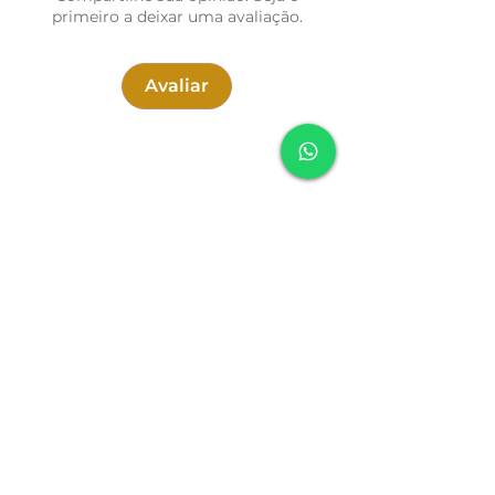
essencial: som grave, ritmado e
primeiro a deixar uma avaliação.
acolhedor, convidando ao aterramento,
à presença e à estabilidade interior.
Avaliar
Composição Orgânica e Ritmo
Enraizador
Ao contrário dos sons agudos e
cristalinos, o Bastão de Sementes
Graves oferece uma frequência mais
encorpada, densa e calorosa. As
sementes, cuidadosamente alinhadas,
produzem um timbre grave, ritmado e
levemente “terroso”, ideal para criar
SOUNDFULNESS
uma base sonora firme e constante.
Seu formato simples favorece
movimentos naturais, permitindo
Política de Cookies
desde balanços suaves até batidas mais
Política de Entrega
marcadas, sem esforço.
Política de Troca, Devolução e Reembolso
Aproximação Ancestral com o
Política de Privacidade
Elemento Terra
Termos e Condições
Nas práticas ancestrais de cura e em