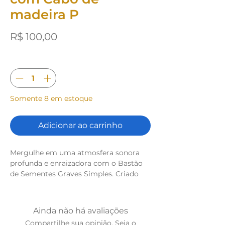
madeira P
Preço
R$ 100,00
Quantidade
*
Somente 8 em estoque
Adicionar ao carrinho
Mergulhe em uma atmosfera sonora
profunda e enraizadora com o Bastão
de Sementes Graves Simples. Criado
para sustentar práticas de terapia
sonora, meditação e rituais de cura,
este instrumento orgânico traz a força
Ainda não há avaliações
do elemento terra em sua forma mais
Compartilhe sua opinião. Seja o