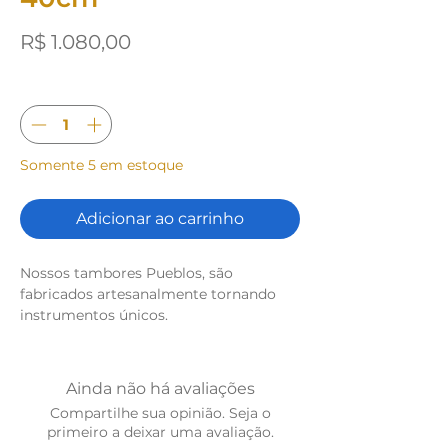
Preço
R$ 1.080,00
Quantidade
*
Somente 5 em estoque
Adicionar ao carrinho
Nossos tambores Pueblos, são
fabricados artesanalmente tornando
instrumentos únicos.
A Foto é uma ilustração do
produto, existem diferenças na pele,
Ainda não há avaliações
couro.
Compartilhe sua opinião. Seja o
Verifique quais modelos estão
primeiro a deixar uma avaliação.
disponíveis pelo nosso contato de