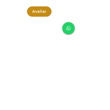
WhatsApp.
Avaliar
dimensões: 40 altura x 40 largura x 40
comprimento
SOUNDFULNESS
Política de Cookies
Política de Entrega
Política de Troca, Devolução e Reembolso
Política de Privacidade
Termos e Condições