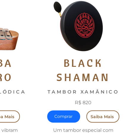
BA
BLACK
RO
SHAMAN
LÓDICA
TAMBOR XAMÂNICO
R$ 820
Comprar
ba Mais
Saiba Mais
 vibram
Um tambor especial com