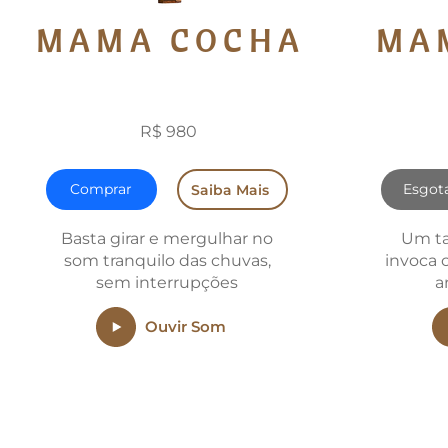
MAMA COCHA
MA
5 MINUTOS
1
R$ 980
Comprar
Esgot
Saiba Mais
Basta girar e mergulhar no
Um ta
som tranquilo das chuvas,
invoca 
sem interrupções
a
Ouvir Som