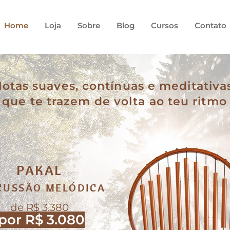
Home
Loja
Sobre
Blog
Cursos
Contato
otas suaves, contínuas e meditativas
que te trazem de volta ao teu ritmo
PAKAL
CUSSÃO MELÓDICA
de R$ 3.380
por R$ 3.080