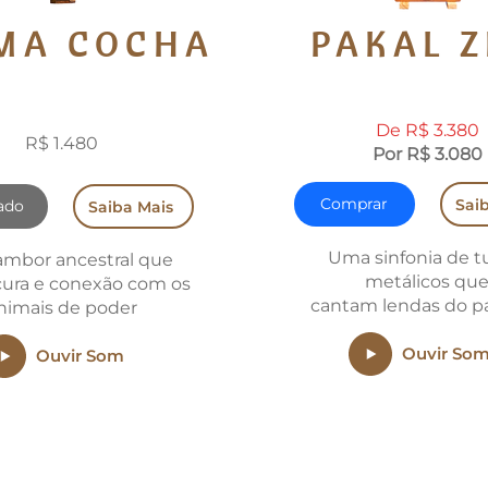
MA COCHA
PAKAL 
0 MINUTOS
PERCUSSÃO ME
De R$ 3.380
R$ 1.480
Por R$ 3.080
Comprar
Sai
ado
Saiba Mais
Uma sinfonia de t
mbor ancestral que
metálicos qu
cura e conexão com os
cantam
lendas do p
nimais de poder
Ouvir So
Ouvir Som