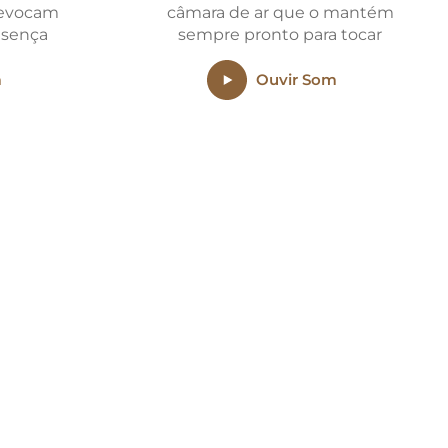
 evocam
câmara de ar que o mantém
esença
sempre pronto para tocar
m
Ouvir Som
SUPORTE
Tem alguma dúvida?
Temos um time de
suporte para te auxiliar por
telefone ou e-mail.
Entre em Contato >