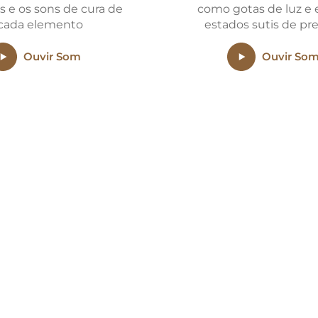
s e os sons de cura de
como gotas de luz e
cada elemento
estados sutis de pr
Ouvir Som
Ouvir So
PAGAMENTOS
Aceitamos todas as formas
s
de pagamento online.
o
Economize com nossos
cupons e pague parcelado
.
Saiba Mais >