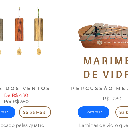
MARIM
DE VID
S DOS VENTOS
PERCUSSÃO ME
De R$ 480
R$ 1.280
Por R$ 380
prar
Comprar
Saiba Mais
Sai
tocado pelas quatro
Lâminas de vidro que