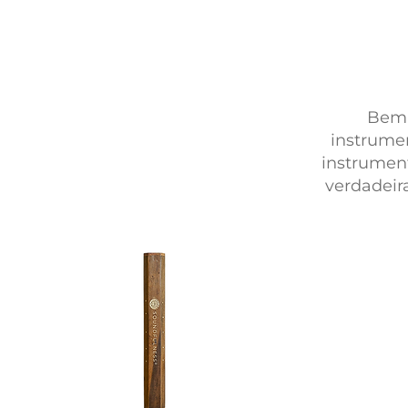
Bem-
instrume
instrument
verdadeira