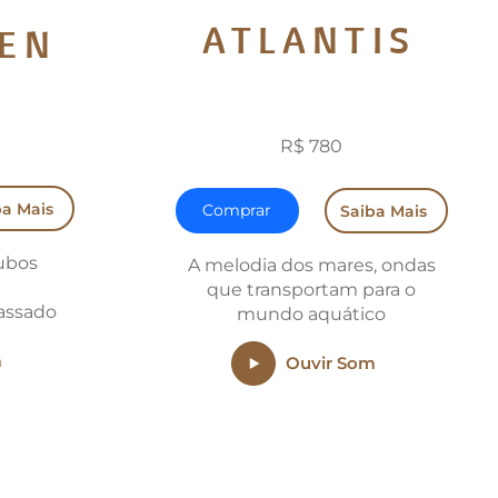
ATLANTIS
ZEN
TAMBOR OCEÂNICO
LÓDICA
R$ 780
ba Mais
Comprar
Saiba Mais
ubos
A melodia dos mares, ondas
e
que transportam para o
assado
mundo aquático
m
Ouvir Som