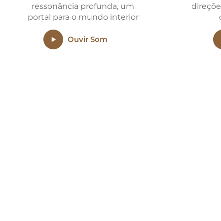
ressonância profunda, um
direçõe
portal para o mundo interior
Ouvir Som
ENTREGAS
Para todo o Brasil.
Em São Paulo, os pedido
qualificados têm envio n
dia seguinte.
Saiba Mais >